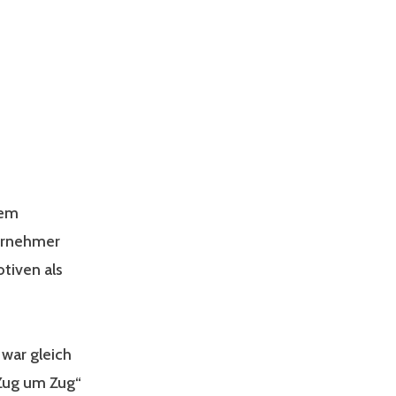
nem
ternehmer
tiven als
 war gleich
„Zug um Zug“