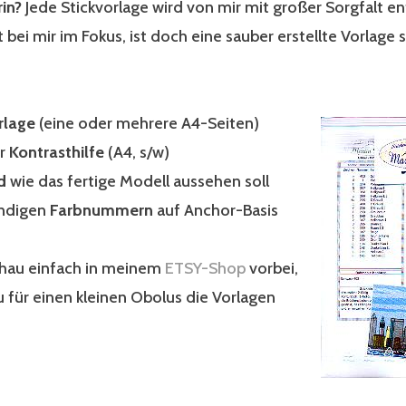
in?
Jede Stickvorlage wird von mir mit großer Sorgfalt en
t bei mir im Fokus, ist doch eine sauber erstellte Vorlage 
rlage
(eine oder mehrere A4-Seiten)
ur
Kontrasthilfe
(A4, s/w)
ld
wie das fertige Modell aussehen soll
endigen
Farbnummern
auf Anchor-Basis
chau einfach in meinem
ETSY-Shop
vorbei,
u für einen kleinen Obolus die Vorlagen